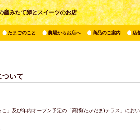
の産みたて卵とスイーツのお店
たまごのこと
農場からお店へ
商品のご案内
店
について
っこ」及び年内オープン予定の「高擶(たかだま)テラス」にお
。