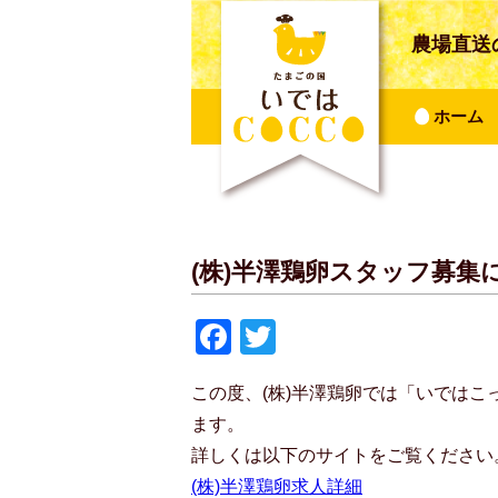
農場直送
ホーム
(株)半澤鶏卵スタッフ募集
Facebook
Twitter
この度、(株)半澤鶏卵では「いではこ
ます。
詳しくは以下のサイトをご覧ください
(株)半澤鶏卵求人詳細